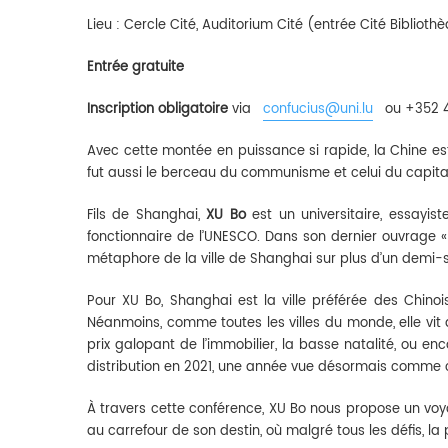
Lieu : Cercle Cité, Auditorium Cité (entrée Cité Bibliot
Entrée gratuite
Inscription obligatoire
via
confucius@uni.lu
ou +352 4
Avec cette montée en puissance si rapide, la Chine est
fut aussi le berceau du communisme et celui du capital
Fils de Shanghai,
XU Bo
est un universitaire, essayis
fonctionnaire de l’UNESCO. Dans son dernier ouvrage « 
métaphore de la ville de Shanghai sur plus d’un demi-s
Pour XU Bo, Shanghai est la ville préférée des Chinois
Néanmoins, comme toutes les villes du monde, elle vit au
prix galopant de l’immobilier, la basse natalité, ou 
distribution en 2021, une année vue désormais comme cha
À travers cette conférence, XU Bo nous propose un voy
au carrefour de son destin, où malgré tous les défis, l