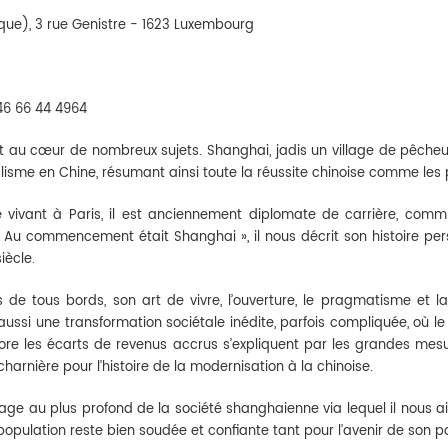
hèque), 3 rue Genistre - 1623 Luxembourg
6 66 44 4964
 au cœur de nombreux sujets. Shanghai, jadis un village de pêcheurs,
isme en Chine, résumant ainsi toute la réussite chinoise comme les 
te vivant à Paris, il est anciennement diplomate de carrière, commi
Au commencement était Shanghai », il nous décrit son histoire perso
iècle.
 de tous bords, son art de vivre, l’ouverture, le pragmatisme et la
ssi une transformation sociétale inédite, parfois compliquée, où le f
encore les écarts de revenus accrus s’expliquent par les grandes mes
rnière pour l’histoire de la modernisation à la chinoise.
age au plus profond de la société shanghaienne via lequel il nous a
a population reste bien soudée et confiante tant pour l’avenir de son