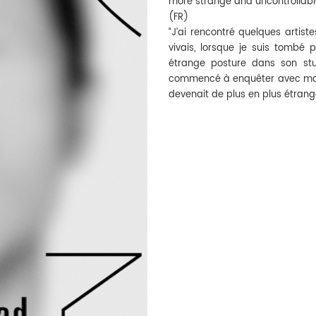
more strange and uncontrollab
(FR)
“J’ai rencontré quelques artist
vivais, lorsque je suis tombé 
étrange posture dans son studi
commencé à enquêter avec ma c
devenait de plus en plus étrang