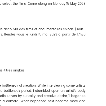
 to select the films. Come along on Monday 15 May 2023
de découvrir des films et documentaires chinois (sous-
tours. Rendez-vous le lundi 15 mai 2023 à partir de 17h30
us-titres anglais
o the bottleneck of creation. While interviewing some artists
 bottleneck period, I stumbled upon an artist’s body
dio. Driven by curiosity and creative desire, ‘I’ began to
 with a camera. What happened next became more and