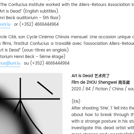
 The Confucius Institute worked with the Allers-Retours Association
Art is Dead” (English subtitles).
nri Beck auditorium – 5th floor)
uni.lu
or (+352) 4666444964
 Cercle Cité, son Cycle Cinéma Chinois mensuel. Une occasion unique 
 films, l’Institut Confucius a travaillé avec l’association Allers-Re
rt is Dead” (sous-titres en anglais).
uditorium Henri Beck – 5ème étage)
ius@uni.lu
ou (+352) 4666444964
Art is Dead 艺术死了
Film de ZHOU Shengwei 周圣崴
2020 / 84’ / Fiction / China / so
(EN)
After shooting ‘SHe’, ‘I’ fell int
about how to break through the
with a strange posture in his stu
investigate this dead artist